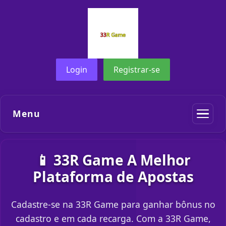
Login
Registrar-se
Menu
📱 33R Game A Melhor
Plataforma de Apostas
Cadastre-se na 33R Game para ganhar bônus no
cadastro e em cada recarga. Com a 33R Game,