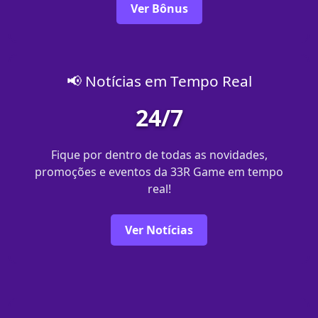
Ver Bônus
📢 Notícias em Tempo Real
24/7
Fique por dentro de todas as novidades,
promoções e eventos da 33R Game em tempo
real!
Ver Notícias