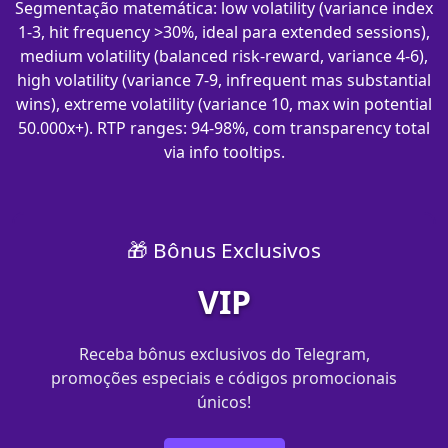
Segmentação matemática: low volatility (variance index
1-3, hit frequency >30%, ideal para extended sessions),
medium volatility (balanced risk-reward, variance 4-6),
high volatility (variance 7-9, infrequent mas substantial
wins), extreme volatility (variance 10, max win potential
50.000x+). RTP ranges: 94-98%, com transparency total
via info tooltips.
🎁 Bônus Exclusivos
VIP
Receba bônus exclusivos do Telegram,
promoções especiais e códigos promocionais
únicos!