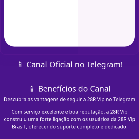
📱 Canal Oficial no Telegram!
📱 Benefícios do Canal
Descubra as vantagens de seguir a 28R Vip no Telegram
Com serviço excelente e boa reputação, a 28R Vip
construiu uma forte ligação com os usuários da 28R Vip
Brasil , oferecendo suporte completo e dedicado.