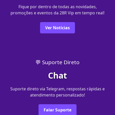
Fique por dentro de todas as novidades,
promoções e eventos da 28R Vip em tempo real!
Ver Notícias
💬 Suporte Direto
Chat
Suporte direto via Telegram, respostas rápidas e
atendimento personalizado!
Falar Suporte