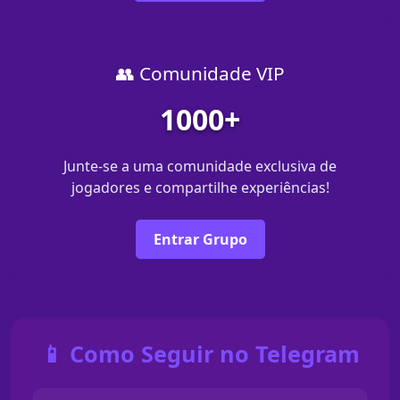
👥 Comunidade VIP
1000+
Junte-se a uma comunidade exclusiva de
jogadores e compartilhe experiências!
Entrar Grupo
📱 Como Seguir no Telegram