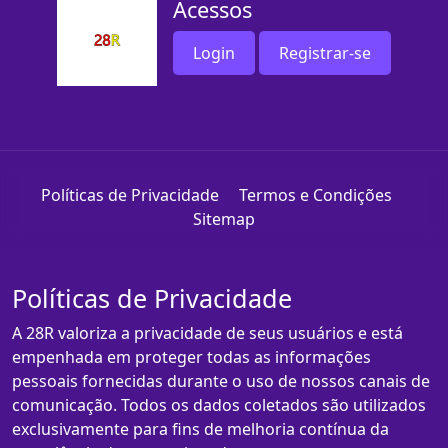
Acessos
Login
Registrar-se
Políticas de Privacidade
Termos e Condições
Sitemap
Políticas de Privacidade
A 28R valoriza a privacidade de seus usuários e está
empenhada em proteger todas as informações
pessoais fornecidas durante o uso de nossos canais de
comunicação. Todos os dados coletados são utilizados
exclusivamente para fins de melhoria contínua da