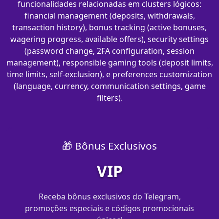
funcionalidades relacionadas em clusters lógicos:
financial management (deposits, withdrawals,
transaction history), bonus tracking (active bonuses,
wagering progress, available offers), security settings
(password change, 2FA configuration, session
management), responsible gaming tools (deposit limits,
time limits, self-exclusion), e preferences customization
(language, currency, communication settings, game
filters).
🎁 Bônus Exclusivos
VIP
Receba bônus exclusivos do Telegram,
promoções especiais e códigos promocionais