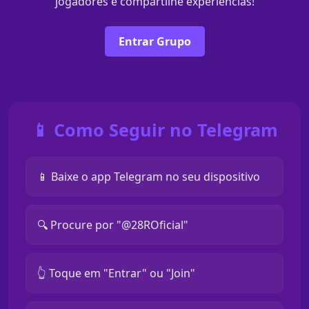
jogadores e compartilhe experiências!
Entrar Grupo
📱 Como Seguir no Telegram
📱 Baixe o app Telegram no seu dispositivo
🔍 Procure por "@28ROficial"
👆 Toque em "Entrar" ou "Join"