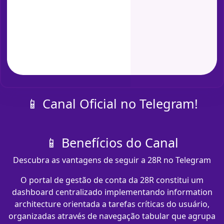
📱 Canal Oficial no Telegram!
📱 Benefícios do Canal
Descubra as vantagens de seguir a 28R no Telegram
O portal de gestão de conta da 28R constitui um
dashboard centralizado implementando information
architecture orientada a tarefas críticas do usuário,
organizadas através de navegação tabular que agrupa