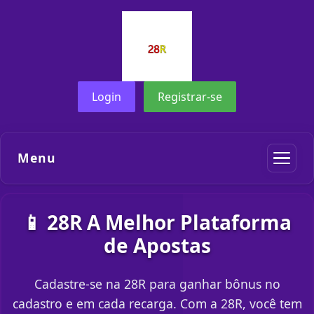
Login
Registrar-se
Menu
📱 28R A Melhor Plataforma
de Apostas
Cadastre-se na 28R para ganhar bônus no
cadastro e em cada recarga. Com a 28R, você tem