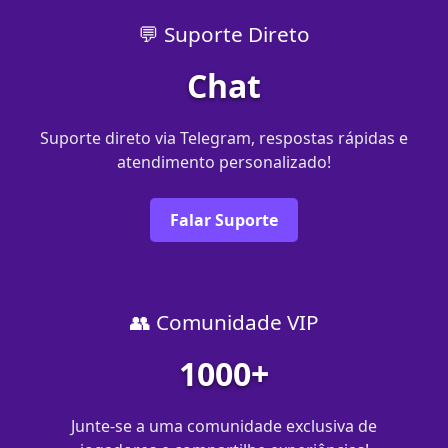
💬 Suporte Direto
Chat
Suporte direto via Telegram, respostas rápidas e
atendimento personalizado!
Falar Suporte
👥 Comunidade VIP
1000+
Junte-se a uma comunidade exclusiva de