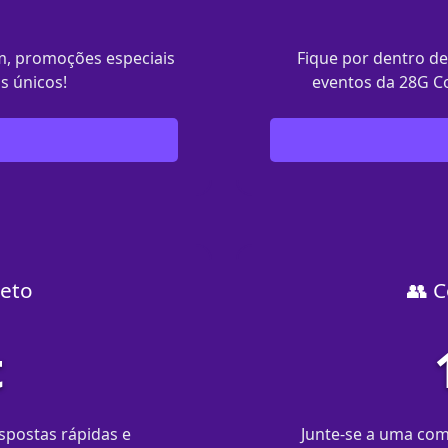
m, promoções especiais
Fique por dentro d
s únicos!
eventos da 28G 
reto
👥 
t
espostas rápidas e
Junte-se a uma com