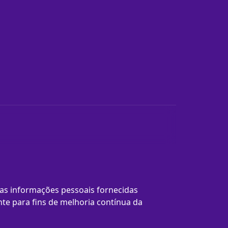
as informações pessoais fornecidas
te para fins de melhoria contínua da