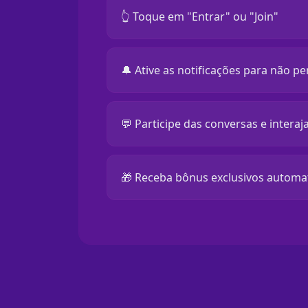
👆 Toque em "Entrar" ou "Join"
🔔 Ative as notificações para não p
💬 Participe das conversas e interaj
🎁 Receba bônus exclusivos autom