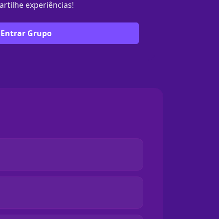
rtilhe experiências!
Entrar Grupo