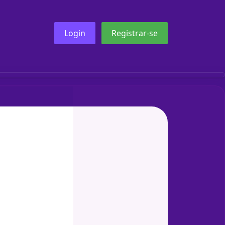
Login
Registrar-se