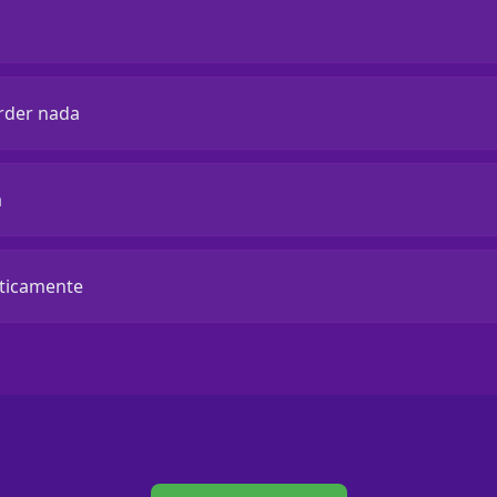
erder nada
a
aticamente