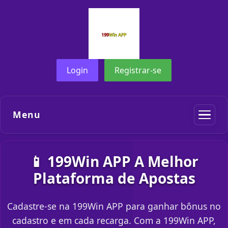
Login
Registrar-se
Menu
📱 199Win APP A Melhor
Plataforma de Apostas
Cadastre-se na 199Win APP para ganhar bônus no
cadastro e em cada recarga. Com a 199Win APP,