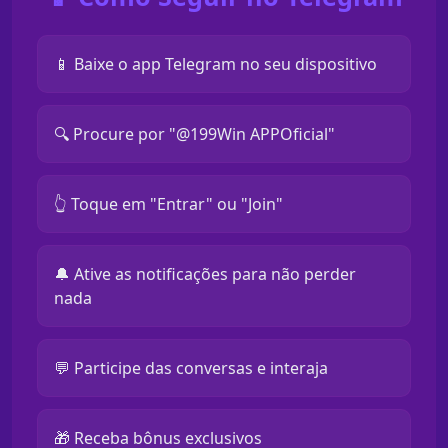
📱 Baixe o app Telegram no seu dispositivo
🔍 Procure por "@199Win APPOficial"
👆 Toque em "Entrar" ou "Join"
🔔 Ative as notificações para não perder
nada
💬 Participe das conversas e interaja
🎁 Receba bônus exclusivos