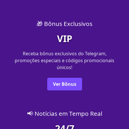
🎁 Bônus Exclusivos
VIP
Receba bônus exclusivos do Telegram,
promoções especiais e códigos promocionais
únicos!
Ver Bônus
📢 Notícias em Tempo Real
24/7