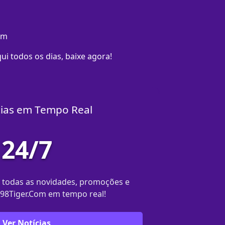
am
i todos os dias, baixe agora!
cias em Tempo Real
24/7
e todas as novidades, promoções e
998Tiger.Com em tempo real!
Ver Notícias