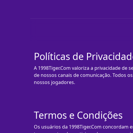
Políticas de Privacida
A 1998Tiger.Com valoriza a privacidade de 
de nossos canais de comunicação. Todos os 
nossos jogadores.
Termos e Condições
Os usuários da 1998Tiger.Com concordam em 