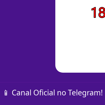
📱 Canal Oficial no Telegram!