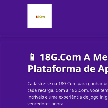
📱 18G.Com A Me
Plataforma de A
Cadastre-se na 18G.Com para ganhar b
cada recarga. Com a 18G.Com, você te
incríveis e uma experiência de jogo inig
vencedores agora!