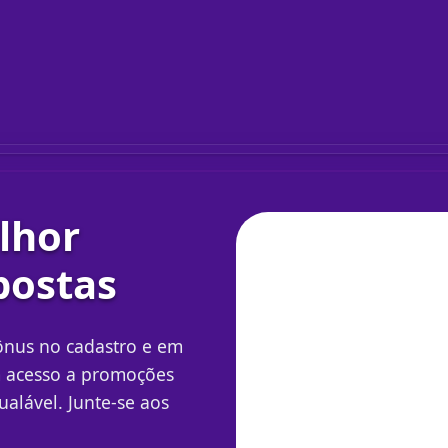
lhor
postas
ônus no cadastro e em
m acesso a promoções
ualável. Junte-se aos