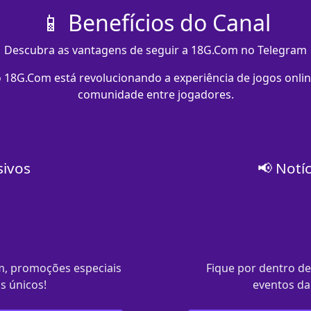
📱 Benefícios do Canal
Descubra as vantagens de seguir a 18G.Com no Telegram
no 18G.Com está revolucionando a experiência de jogos onl
comunidade entre jogadores.
sivos
📢 Notí
m, promoções especiais
Fique por dentro d
s únicos!
eventos da