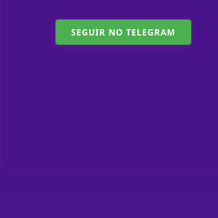
SEGUIR NO TELEGRAM