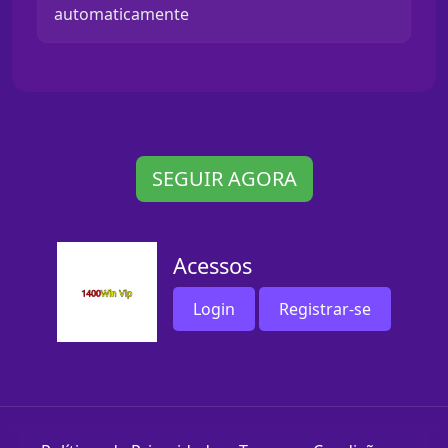
automaticamente
SEGUIR AGORA
Acessos
Login
Registrar-se