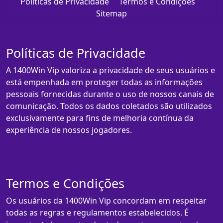
Políticas de Privacidade
Termos e Condições
Sitemap
Políticas de Privacidade
A 1400Win Vip valoriza a privacidade de seus usuários e
está empenhada em proteger todas as informações
pessoais fornecidas durante o uso de nossos canais de
comunicação. Todos os dados coletados são utilizados
exclusivamente para fins de melhoria contínua da
experiência de nossos jogadores.
Termos e Condições
Os usuários da 1400Win Vip concordam em respeitar
todas as regras e regulamentos estabelecidos. É