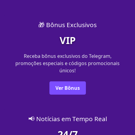
🎁 Bônus Exclusivos
VIP
Receba bônus exclusivos do Telegram,
promoções especiais e códigos promocionais
únicos!
Ver Bônus
📢 Notícias em Tempo Real
24/7