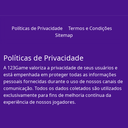
Políticas de Privacidade
Termos e Condições
Sitemap
Políticas de Privacidade
A 123Game valoriza a privacidade de seus usuários e
está empenhada em proteger todas as informações
pessoais fornecidas durante o uso de nossos canais de
comunicação. Todos os dados coletados são utilizados
exclusivamente para fins de melhoria contínua da
experiência de nossos jogadores.