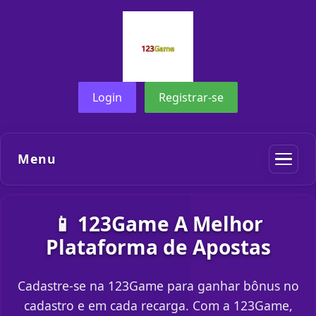
Login
Registrar-se
Menu
📱 123Game A Melhor
Plataforma de Apostas
Cadastre-se na 123Game para ganhar bônus no
cadastro e em cada recarga. Com a 123Game,