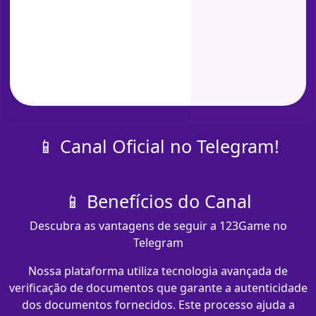
📱 Canal Oficial no Telegram!
📱 Benefícios do Canal
Descubra as vantagens de seguir a 123Game no
Telegram
Nossa plataforma utiliza tecnologia avançada de
verificação de documentos que garante a autenticidade
dos documentos fornecidos. Este processo ajuda a