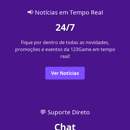
📢 Notícias em Tempo Real
24/7
Fique por dentro de todas as novidades,
promoções e eventos da 123Game em tempo
real!
Ver Notícias
💬 Suporte Direto
Chat